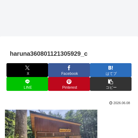
haruna360801121305929_c
X
Facebook
はてブ
LINE
Pinterest
コピー
2026.06.08