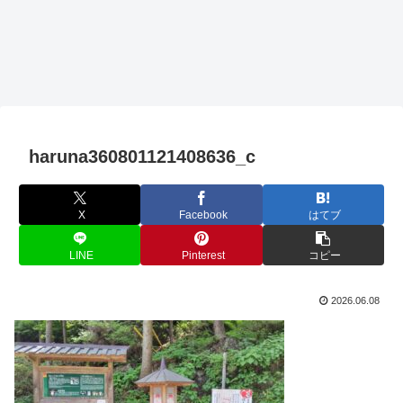
haruna360801121408636_c
X
Facebook
はてブ
LINE
Pinterest
コピー
2026.06.08