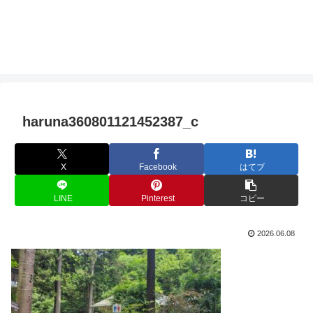
haruna360801121452387_c
X
Facebook
はてブ
LINE
Pinterest
コピー
2026.06.08