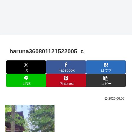
haruna360801121522005_c
X
Facebook
はてブ
LINE
Pinterest
コピー
2026.06.08