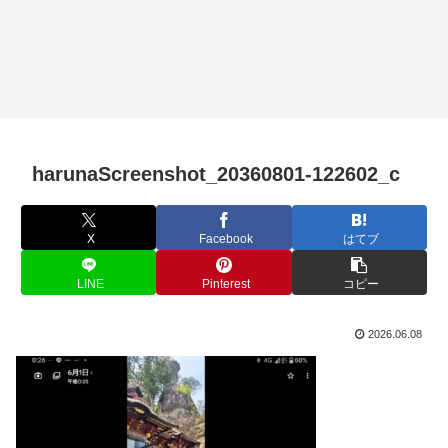
harunaScreenshot_20360801-122602_c
X
Facebook
はてブ
LINE
Pinterest
コピー
2026.06.08