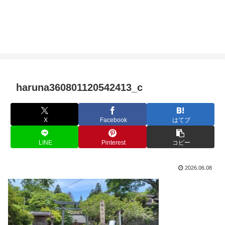
haruna360801120542413_c
X
Facebook
はてブ
LINE
Pinterest
コピー
2026.06.08