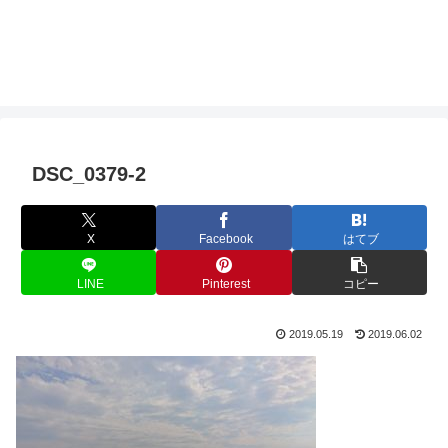
DSC_0379-2
X
Facebook
はてブ
LINE
Pinterest
コピー
2019.05.19
2019.06.02