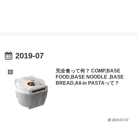
2019-07
完全食って何？ COMP,BASE
食
FOOD,BASE NOODLE ,BASE
BREAD,All-in PASTAって？
2019.07.07