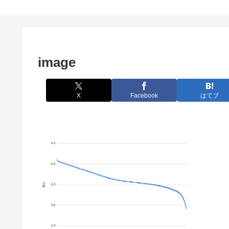
image
X
Facebook
はてブ