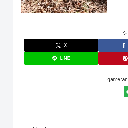
シ
X
LINE
gamer