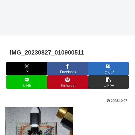
IMG_20230827_010900511
X
Facebook
はてブ
LINE
Pinterest
コピー
2023.10.07