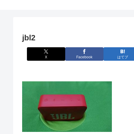
jbl2
X
Facebook
はてブ