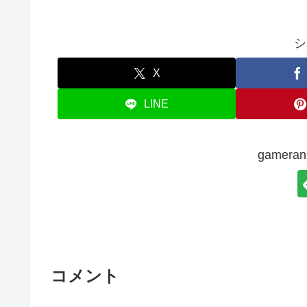
シ
X
LINE
gamer
コメント